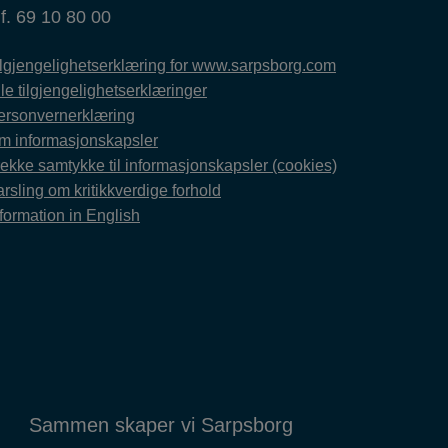
lf. 69 10 80 00
ilgjengelighetserklæring for www.sarpsborg.com
le tilgjengelighetserklæringer
ersonvernerklæring
m informasjonskapsler
rekke samtykke til informasjonskapsler (cookies)
rsling om kritikkverdige forhold
formation in English
Sammen skaper vi Sarpsborg