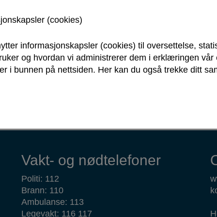
sjonskapsler (cookies)
ytter informasjonskapsler (cookies) til oversettelse, stati
bruker og hvordan vi administrerer dem i erklæringen vå
r i bunnen på nettsiden. Her kan du også trekke ditt sam
Vakt- og nødtelefoner
Politi: 112
w
Brann: 110
k
Ambulanse: 113
Legevakt: 116 117
H