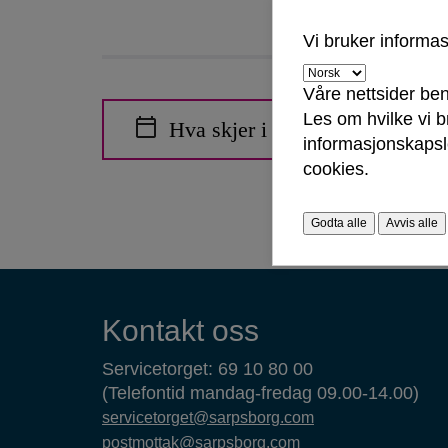
Vi bruker informa
Våre nettsider ben
Les om hvilke vi 
Hva skjer i Sarpsborg?
informasjonskapsle
cookies.
Godta alle
Avvis alle
Kontaktinformasjon
Kontakt oss
Servicetorget: 69 10 80 00
(Telefontid mandag-fredag 09.00-14.00)
servicetorget@sarpsborg.com
postmottak@sarpsborg.com