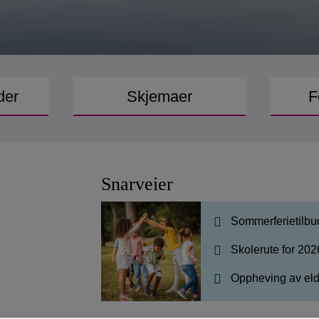
der
Skjemaer
F
Snarveier
Sommerferietilbu
Skolerute for 20
Oppheving av eld