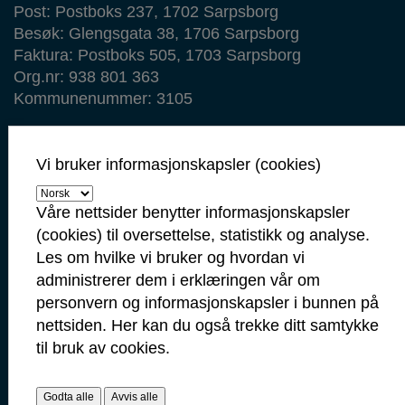
Post: Postboks 237, 1702 Sarpsborg
Besøk: Glengsgata 38, 1706 Sarpsborg
Faktura: Postboks 505, 1703 Sarpsborg
Org.nr: 938 801 363
Kommunenummer: 3105
Min side
Vi bruker informasjonskapsler (cookies)
Ansattportal
Vakt- og nødtelefoner
Våre nettsider benytter informasjonskapsler
(cookies) til oversettelse, statistikk og analyse.
Politi: 112
Les om hvilke vi bruker og hvordan vi
Brann: 110
administrerer dem i erklæringen vår om
Ambulanse: 113
personvern og informasjonskapsler i bunnen på
Legevakt: 116 117
nettsiden. Her kan du også trekke ditt samtykke
til bruk av cookies.
Veterinærvakt: 48 28 01 49
Barnevern: I arbeidstid: 91 11 71 40
Mellom klokken 15.30-08.00, ring:
Godta alle
Avvis alle