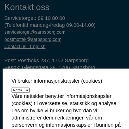
Kontaktinformasjon
Kontakt oss
Servicetorget: 69 10 80 00
(Telefontid mandag-fredag 09.00-14.00)
servicetorget@sarpsborg.com
postmottak@sarpsborg.com
Contact us - English
Post: Postboks 237, 1702 Sarpsborg
Besøk: Glengsgata 38, 1706 Sarpsborg
Faktura: Postboks 505, 1703 Sarpsborg
Vi bruker informasjonskapsler (cookies)
Org.nr: 938 801 363
Kommunenummer: 3105
Våre nettsider benytter informasjonskapsler
Min side
(cookies) til oversettelse, statistikk og analyse.
Ansattportal
Les om hvilke vi bruker og hvordan vi
administrerer dem i erklæringen vår om
Vakt- og nødtelefoner
personvern og informasjonskapsler i bunnen på