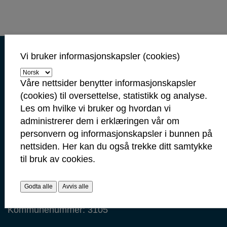
Kontaktinformasjon
Vi bruker informasjonskapsler (cookies)
Kontakt oss
Våre nettsider benytter informasjonskapsler
Servicetorget: 69 10 80 00
(cookies) til oversettelse, statistikk og analyse.
(Telefontid mandag-fredag 09.00-14.00)
Les om hvilke vi bruker og hvordan vi
servicetorget@sarpsborg.com
administrerer dem i erklæringen vår om
postmottak@sarpsborg.com
personvern og informasjonskapsler i bunnen på
Contact us - English
nettsiden. Her kan du også trekke ditt samtykke
til bruk av cookies.
Post: Postboks 237, 1702 Sarpsborg
Besøk: Glengsgata 38, 1706 Sarpsborg
Faktura: Postboks 505, 1703 Sarpsborg
Godta alle
Avvis alle
Org.nr: 938 801 363
Kommunenummer: 3105