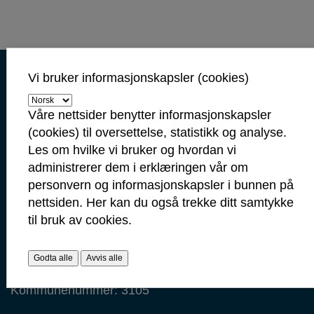
Kontaktinformasjon
Vi bruker informasjonskapsler (cookies)
Kontakt oss
Våre nettsider benytter informasjonskapsler
Servicetorget: 69 10 80 00
(cookies) til oversettelse, statistikk og analyse.
(Telefontid mandag-fredag 09.00-14.00)
Les om hvilke vi bruker og hvordan vi
servicetorget@sarpsborg.com
administrerer dem i erklæringen vår om
postmottak@sarpsborg.com
personvern og informasjonskapsler i bunnen på
Contact us - English
nettsiden. Her kan du også trekke ditt samtykke
til bruk av cookies.
Post: Postboks 237, 1702 Sarpsborg
Besøk: Glengsgata 38, 1706 Sarpsborg
Faktura: Postboks 505, 1703 Sarpsborg
Godta alle
Avvis alle
Org.nr: 938 801 363
Kommunenummer: 3105