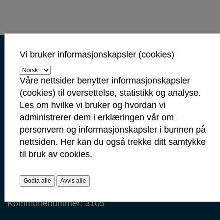
Kontaktinformasjon
Vi bruker informasjonskapsler (cookies)
Kontakt oss
Våre nettsider benytter informasjonskapsler
Servicetorget: 69 10 80 00
(cookies) til oversettelse, statistikk og analyse.
(Telefontid mandag-fredag 09.00-14.00)
Les om hvilke vi bruker og hvordan vi
servicetorget@sarpsborg.com
administrerer dem i erklæringen vår om
postmottak@sarpsborg.com
personvern og informasjonskapsler i bunnen på
Contact us - English
nettsiden. Her kan du også trekke ditt samtykke
til bruk av cookies.
Post: Postboks 237, 1702 Sarpsborg
Besøk: Glengsgata 38, 1706 Sarpsborg
Faktura: Postboks 505, 1703 Sarpsborg
Godta alle
Avvis alle
Org.nr: 938 801 363
Kommunenummer: 3105